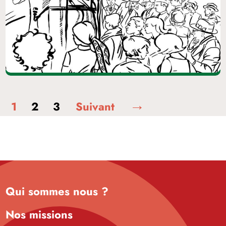
1
2
3
Suivant
Qui sommes nous ?
Nos missions