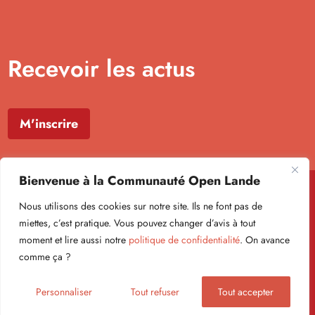
Recevoir les actus
M'inscrire
Bienvenue à la Communauté Open Lande
Nous utilisons des cookies sur notre site. Ils ne font pas de
miettes, c’est pratique. Vous pouvez changer d’avis à tout
moment et lire aussi notre
politique de confidentialité
. On avance
Formulaire newsletter
comme ça ?
Politique de confidentialité
Mentions légales
© Open Lande 2026
Personnaliser
Tout refuser
Tout accepter