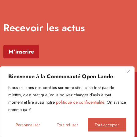
Recevoir les actus
M'inscrire
Bienvenue à la Communauté Open Lande
Nous utilisons des cookies sur notre site. Ils ne font pas de
miettes, c’est pratique. Vous pouvez changer d’avis à tout
moment et lire aussi notre
politique de confidentialité
. On avance
Formulaire newsletter
comme ça ?
Politique de confidentialité
Mentions légales
© Open Lande 2026
Personnaliser
Tout refuser
Tout accepter