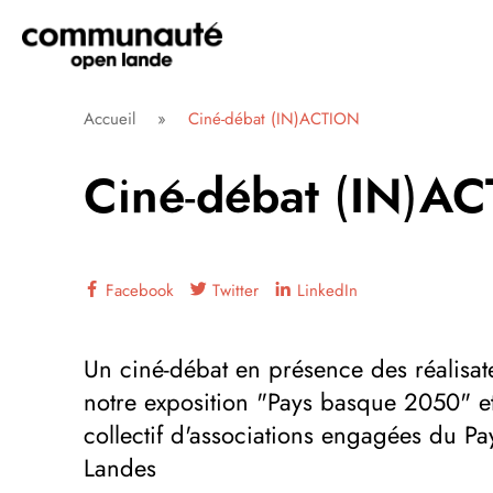
Aller
directement
au
contenu
Communauté Open Lande
Accueil
»
Ciné-débat (IN)ACTION
Ciné-débat (IN)A
Facebook
Twitter
LinkedIn
Un ciné-débat en présence des réalisat
notre exposition "Pays basque 2050" et
collectif d'associations engagées du P
Landes