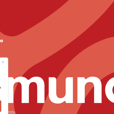
de
e
ande 2026