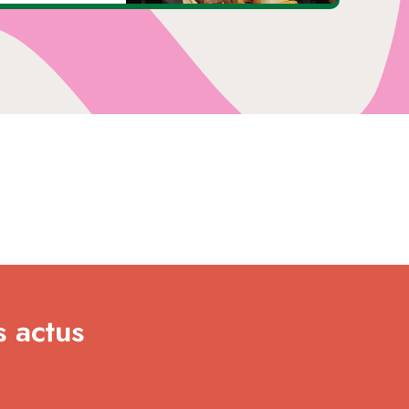
s actus