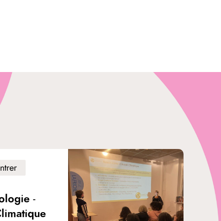
ntrer
ologie -
Climatique