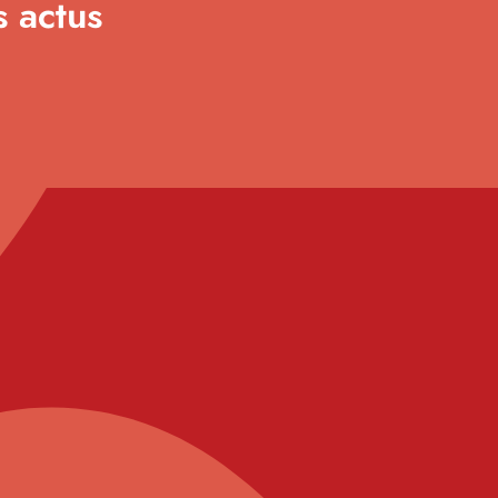
s actus