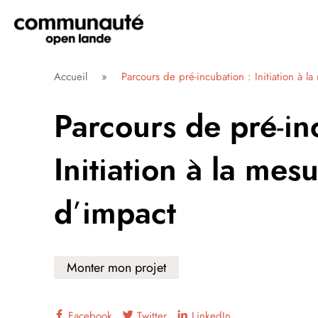
Aller
directement
au
contenu
Communauté Open Lande
Accueil
»
Parcours de pré-incubation : Initiation à l
Parcours de pré-in
Initiation à la mes
d’impact
Monter mon projet
Facebook
Twitter
LinkedIn