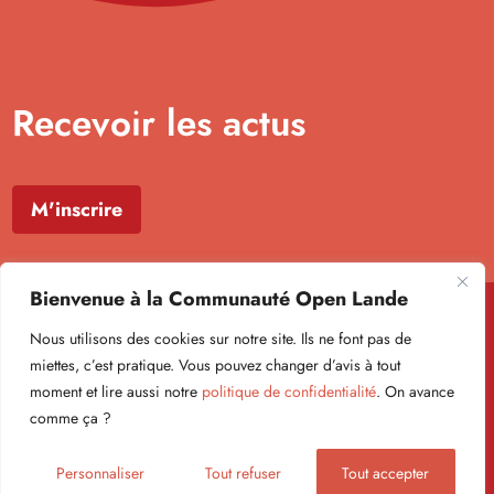
Recevoir les actus
M'inscrire
Bienvenue à la Communauté Open Lande
Nous utilisons des cookies sur notre site. Ils ne font pas de
miettes, c’est pratique. Vous pouvez changer d’avis à tout
moment et lire aussi notre
politique de confidentialité
. On avance
Formulaire newsletter
comme ça ?
Politique de confidentialité
Mentions légales
© Open Lande 2026
Personnaliser
Tout refuser
Tout accepter