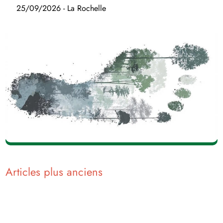
25/09/2026 - La Rochelle
Navigation
Articles plus anciens
des
articles